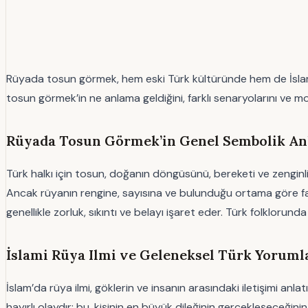
Rüyada tosun görmek, hem eski Türk kültüründe hem de İslami rü
tosun görmek’in ne anlama geldiğini, farklı senaryolarını ve moder
Rüyada Tosun Görmek’in Genel Sembolik Anl
Türk halkı için tosun, doğanın döngüsünü, bereketi ve zengi
Ancak rüyanın rengine, sayısına ve bulunduğu ortama göre farklı
genellikle zorluk, sıkıntı ve belayı işaret eder. Türk folkloru
İslami Rüya Ilmi ve Geleneksel Türk Yorum
İslam’da rüya ilmi, göklerin ve insanın arasındaki iletişimi anl
hayırlı olaydır; bu, kişinin en büyük dileğinin gerçekleşeceğin