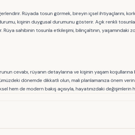
ğerlendirir. Rüyada tosun görmek, bireyin içsel ihtiyaçlarını, kor
durumu, kişinin duygusal durumunu gösterir. Açık renkli tosunlar
. Rüya sahibinin tosunla etkileşimi, bilinçaltının, yaşamındaki z
un cevabı, rüyanın detaylarına ve kişinin yaşam koşullarına bağ
, önümüzdeki dönemde dikkatli olun, mali planlamanıza önem verin
l hem de modern bakış açısıyla, hayatınızdaki değişimlerin hab