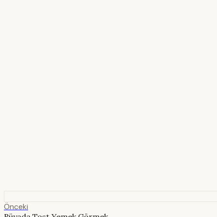
Önceki
Rüyada Tost Yemek Görmek