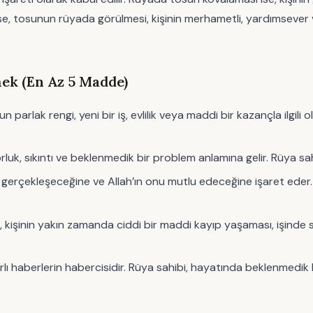
se, tosunun rüyada görülmesi, kişinin merhametli, yardımsever v
ek (En Az 5 Madde)
 parlak rengi, yeni bir iş, evlilik veya maddi bir kazançla ilgili
orluk, sıkıntı ve beklenmedik bir problem anlamına gelir. Rüya sahi
in gerçekleşeceğine ve Allah’ın onu mutlu edeceğine işaret eder
 kişinin yakın zamanda ciddi bir maddi kayıp yaşaması, işinde
rlı haberlerin habercisidir. Rüya sahibi, hayatında beklenmedik b