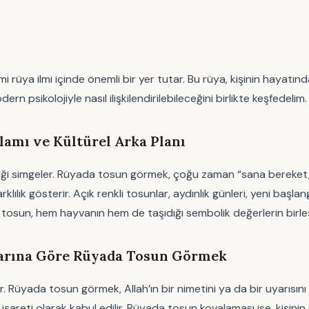
ya ilmi içinde önemli bir yer tutar. Bu rüya, kişinin hayatındak
n psikolojiyle nasıl ilişkilendirilebileceğini birlikte keşfedelim.
amı ve Kültürel Arka Planı
nliği simgeler. Rüyada tosun görmek, çoğu zaman “sana bereket
lık gösterir. Açık renkli tosunlar, aydınlık günleri, yeni başlan
nda tosun, hem hayvanın hem de taşıdığı sembolik değerlerin birleş
larına Göre Rüyada Tosun Görmek
atır. Rüyada tosun görmek, Allah’ın bir nimetini ya da bir uyarıs
in işareti olarak kabul edilir. Rüyada tosun kovalaması ise, kişin