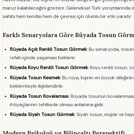
maruz kalabileceğini gösterir. Geleneksel Türk yorumlarında i
sahibi hem kendisi hem de çevresi için olumlu bir etki yaratır.
Farklı Senaryolara Göre Rüyada Tosun Görm
Rüyada Açık Renkli Tosun Görmek
: Bu senaryoda, tosunun
refah içinde yaşaması beklenir.
Rüyada Koyu Renkli Tosun Görmek
: Koyu renkli tosun, z
Rüyada Tosun Kesmek
: Bu rüya, kişinin en büyük dileğin
beklentisiyle ilişkilendirilir.
Rüyada Tosun Kovalaması
: Rüyada tosunun kovalanması,
ihtiyaçlarının tehlikede olması anlamına gelir.
Rüyada Siyah Tosun Görmek
: Siyah tosun, müjde ve hayı
Modern Psikoloji ve Bilinçaltı Perspektifi