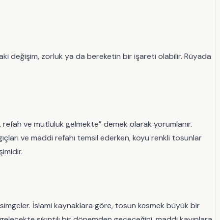
i değişim, zorluk ya da bereketin bir işareti olabilir. Rüyada
, refah ve mutluluk gelmekte” demek olarak yorumlanır.
gıçları ve maddi refahı temsil ederken, koyu renkli tosunlar
imidir.
ını simgeler. İslami kaynaklara göre, tosun kesmek büyük bir
in gelecekte sıkıntılı bir dönemden geçeceğini, maddi kayıplara