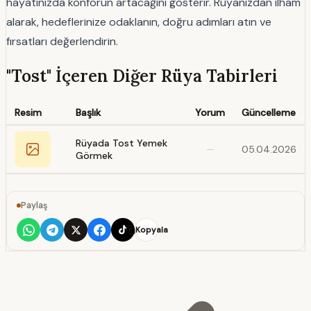
hayatınızda konforun artacağını gösterir. Rüyanızdan ilham
alarak, hedeflerinize odaklanın, doğru adımları atın ve
fırsatları değerlendirin.
"Tost" İçeren Diğer Rüya Tabirleri
Resim
Başlık
Yorum
Güncelleme
Rüyada Tost Yemek
—
05.04.2026
Görmek
Paylaş
Kopyala