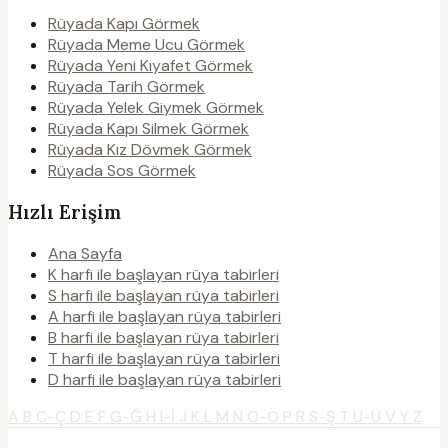
Rüyada Kapı Görmek
Rüyada Meme Ucu Görmek
Rüyada Yeni Kıyafet Görmek
Rüyada Tarih Görmek
Rüyada Yelek Giymek Görmek
Rüyada Kapı Silmek Görmek
Rüyada Kız Dövmek Görmek
Rüyada Sos Görmek
Hızlı Erişim
Ana Sayfa
K harfi ile başlayan rüya tabirleri
S harfi ile başlayan rüya tabirleri
A harfi ile başlayan rüya tabirleri
B harfi ile başlayan rüya tabirleri
T harfi ile başlayan rüya tabirleri
D harfi ile başlayan rüya tabirleri
A
B
C-Ç
D
E
F
G-Ğ
H
I-İ
J
K
L
M
N
O-Ö
P
R
S-Ş
T
U-Ü
V
Y
Z