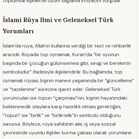
toplumsal ilişkilerde uyum sağlama ihtiyacını vurgular.
İslami Rüya Ilmi ve Geleneksel Türk
Yorumları
İslam’da rüya, Allah’ın kullarına verdiği bir test ve rehberlik
aracıdır. Rüyada top oynamak, Kuran’da “bir oyunun
başında bir çocuğun gülümsemesi gibi, sevgi ve bereketin
sembolüdür” ifadesiyle ilişkilendirilir. Bu bağlamda, top
oynamak rüyası, kişinin manevi yaşamında bir “güncelleme”
ve “tazelenme” sürecine işaret eder. Geleneksel Türk
yorumcuları ise topun “çarpması”nın, kişinin hayatındaki
beklenmedik olaylara karşı hazırlıklı olması gerektiğini,
“topun” ise “birlik” ve “birliktelik”in sembolü olduğunu
savunur. Böylece, rüya sahibinin aile, iş veya sosyal
çevresinde uyumlu ilişkiler kurma çabası olarak yorumlanır.