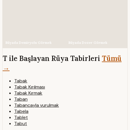
Rüyada Demiryolu Görmek
Rüyada Dozer Görmek
T ile Başlayan Rüya Tabirleri
Tümü
→
Tabak
Tabak Kırılması
Tabak Kırmak
Taban
Tabancayla vurulmak
Tabela
Tablet
Tabut