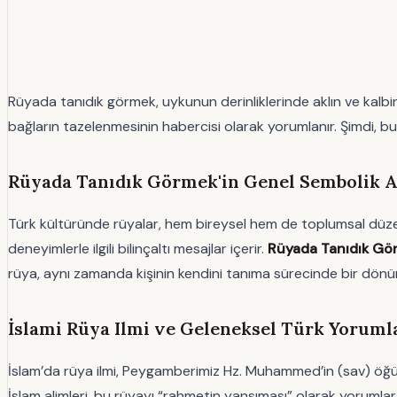
Rüyada tanıdık görmek, uykunun derinliklerinde aklın ve kalbin 
bağların tazelenmesinin habercisi olarak yorumlanır. Şimdi, bu r
Rüyada Tanıdık Görmek'in Genel Sembolik A
Türk kültüründe rüyalar, hem bireysel hem de toplumsal düzeyde
deneyimlerle ilgili bilinçaltı mesajlar içerir.
Rüyada Tanıdık Gö
rüya, aynı zamanda kişinin kendini tanıma sürecinde bir dönüm n
İslami Rüya Ilmi ve Geleneksel Türk Yorum
İslam’da rüya ilmi, Peygamberimiz Hz. Muhammed’in (sav) öğütler
İslam alimleri, bu rüyayı “rahmetin yansıması” olarak yorumlar 