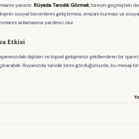
mlarını yansıtır.
Rüyada Tanıdık Görmek
, bireyin geçmişteki den
işinin sosyal becerilerini geliştirmesi, empati kurması ve sosya
syonlarını anlamasına yardımcı olur.
a Etkisi
daki ilişkileri ve kişisel gelişiminizi şekillendiren bir işarettir
a çıkarabilir. Rüyanızda tanıdık birini gördüğünüzde, bu mesajı 
Y