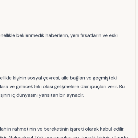
ellikle beklenmedik haberlerin, yeni fırsatların ve eski
kle kişinin sosyal çevresi, aile bağları ve geçmişteki
lara ve gelecekteki olası gelişmelere dair ipuçları verir. Bu
şinin iç dünyasını yansıtan bir aynadır.
h’ın rahmetinin ve bereketinin işareti olarak kabul edilir.
rir. Geleneksel Türk yorumcuları ise, tanıdık birinin rüyada