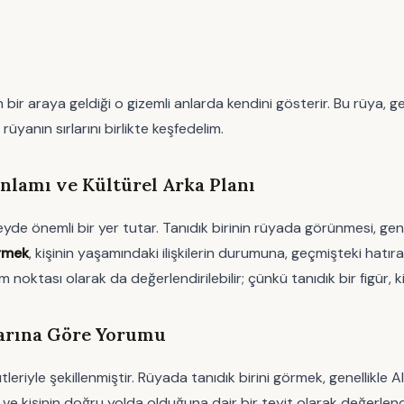
bir araya geldiği o gizemli anlarda kendini gösterir. Bu rüya, gen
üyanın sırlarını birlikte keşfedelim.
nlamı ve Kültürel Arka Planı
 önemli bir yer tutar. Tanıdık birinin rüyada görünmesi, genelli
rmek
, kişinin yaşamındaki ilişkilerin durumuna, geçmişteki hatıra
oktası olarak da değerlendirilebilir; çünkü tanıdık bir figür, ki
larına Göre Yorumu
iyle şekillenmiştir. Rüyada tanıdık birini görmek, genellikle Alla
ve kişinin doğru yolda olduğuna dair bir teyit olarak değerlendi