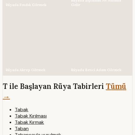
Rüyada Zıplamak Ne Anlama
Rüyada Fındık Görmek
Gelir
Rüyada Akrep Görmek
Rüyada Zenci Adam Görmek
T ile Başlayan Rüya Tabirleri
Tümü
→
Tabak
Tabak Kırılması
Tabak Kırmak
Taban
Tabancayla vurulmak