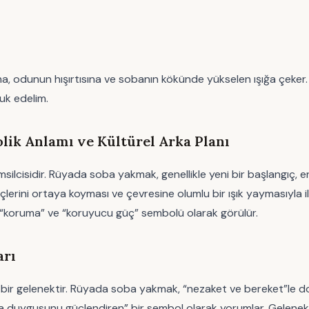
a, odunun hışırtısına ve sobanın kökünde yükselen ışığa çeker
luk edelim.
ik Anlamı ve Kültürel Arka Planı
 temsilcisidir. Rüyada soba yakmak, genellikle yeni bir başlangıç,
üçlerini ortaya koyması ve çevresine olumlu bir ışık yaymasıyla il
n “koruma” ve “koruyucu güç” sembolü olarak görülür.
arı
r gelenektir. Rüyada soba yakmak, “nezaket ve bereket”le dolu 
şma duygusunu güçlendiren” bir sembol olarak yorumlar. Geleneks