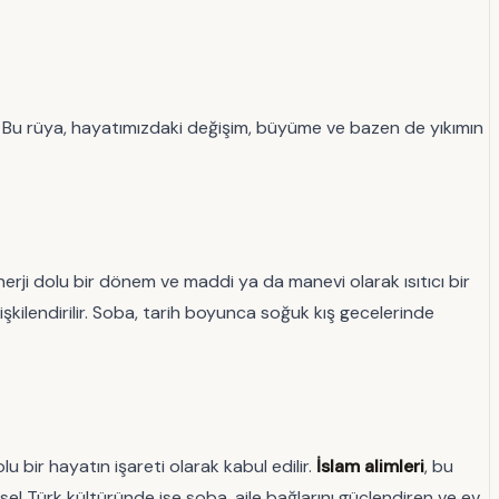
. Bu rüya, hayatımızdaki değişim, büyüme ve bazen de yıkımın
 enerji dolu bir dönem ve maddi ya da manevi olarak ısıtıcı bir
işkilendirilir. Soba, tarih boyunca soğuk kış gecelerinde
bir hayatın işareti olarak kabul edilir.
İslam alimleri
, bu
el Türk kültüründe ise soba, aile bağlarını güçlendiren ve ev