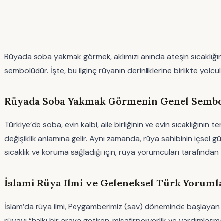
Rüyada soba yakmak görmek, aklımızı anında ateşin sıcaklığın
sembolüdür. İşte, bu ilginç rüyanın derinliklerine birlikte yolcu
Rüyada Soba Yakmak Görmenin Genel Sembol
Türkiye’de soba, evin kalbi, aile birliğinin ve evin sıcaklığının
değişiklik anlamına gelir. Aynı zamanda, rüya sahibinin içsel g
sıcaklık ve koruma sağladığı için, rüya yorumcuları tarafında
İslami Rüya Ilmi ve Geleneksel Türk Yoruml
İslam’da rüya ilmi, Peygamberimiz (sav) döneminde başlayan bi
rüyayı “halkı bir araya getiren, misafirperverlik ve yardımla