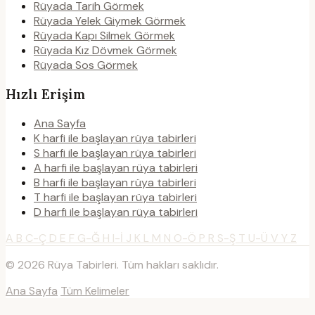
Rüyada Tarih Görmek
Rüyada Yelek Giymek Görmek
Rüyada Kapı Silmek Görmek
Rüyada Kız Dövmek Görmek
Rüyada Sos Görmek
Hızlı Erişim
Ana Sayfa
K harfi ile başlayan rüya tabirleri
S harfi ile başlayan rüya tabirleri
A harfi ile başlayan rüya tabirleri
B harfi ile başlayan rüya tabirleri
T harfi ile başlayan rüya tabirleri
D harfi ile başlayan rüya tabirleri
A
B
C-Ç
D
E
F
G-Ğ
H
I-İ
J
K
L
M
N
O-Ö
P
R
S-Ş
T
U-Ü
V
Y
Z
© 2026 Rüya Tabirleri. Tüm hakları saklıdır.
Ana Sayfa
Tüm Kelimeler