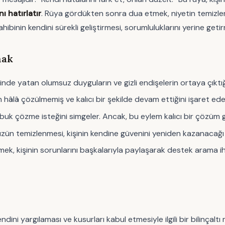
ı hatırlatır
. Rüya gördükten sonra dua etmek, niyetin temizlen
ahibinin kendini sürekli geliştirmesi, sorumluluklarını yerine get
mak
 içinde yatan olumsuz duyguların ve gizli endişelerin ortaya çıktığ
ın hâlâ çözülmemiş ve kalıcı bir şekilde devam ettiğini işaret ed
çabuk çözme isteğini simgeler. Ancak, bu eylem kalıcı bir çözüm g
yüzün temizlenmesi, kişinin kendine güvenini yeniden kazanacağı
k, kişinin sorunlarını başkalarıyla paylaşarak destek arama iht
ndini yargılaması ve kusurları kabul etmesiyle ilgili bir bilinçalt