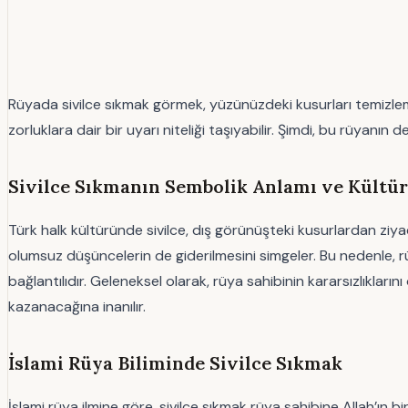
Rüyada sivilce sıkmak görmek, yüzünüzdeki kusurları temizleme
zorluklara dair bir uyarı niteliği taşıyabilir. Şimdi, bu rüyanın d
Sivilce Sıkmanın Sembolik Anlamı ve Kültür
Türk halk kültüründe sivilce, dış görünüşteki kusurlardan ziyade 
olumsuz düşüncelerin de giderilmesini simgeler. Bu nedenle, r
bağlantılıdır. Geleneksel olarak, rüya sahibinin kararsızlıkl
kazanacağına inanılır.
İslami Rüya Biliminde Sivilce Sıkmak
İslami rüya ilmine göre, sivilce sıkmak rüya sahibine Allah’ın bir 