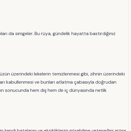
arı da simgeler. Bu rüya, gündelik hayatta bastırdığınız
 yüzün üzerindeki lekelerin temizlenmesi gibi, zihnin üzerindeki
nları kabullenmesi ve bunları atlatma çabasıyla doğrudan
aların sonucunda hem dış hem de iç dünyasında netlik
in kendi hatalarını ve eksikliklerini görebilme yeteneğini artırır.