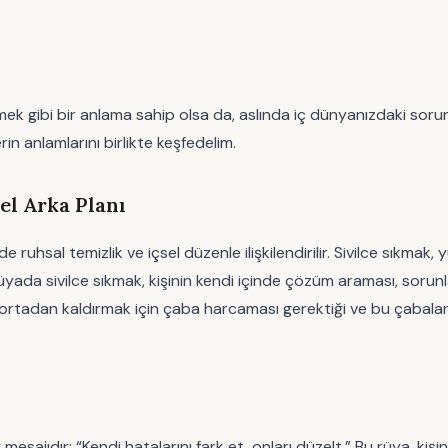
k gibi bir anlama sahip olsa da, aslında iç dünyanızdaki sorunl
erin anlamlarını birlikte keşfedelim.
el Arka Planı
ruhsal temizlik ve içsel düzenle ilişkilendirilir. Sivilce sıkmak,
üyada sivilce sıkmak, kişinin kendi içinde çözüm araması, soru
arını ortadan kaldırmak için çaba harcaması gerektiği ve bu çab
mesajıdır: “Kendi hatalarını fark et, onları düzelt.” Bu rüya, kişin