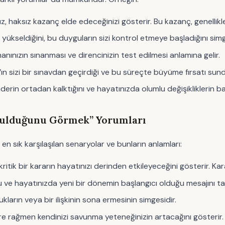
 haksız kazanç elde edeceğinizi gösterir. Bu kazanç, genellikle
 yükseldiğini, bu duyguların sizi kontrol etmeye başladığını simg
nınızın sınanması ve direncinizin test edilmesi anlamına gelir.
’ın sizi bir sınavdan geçirdiği ve bu süreçte büyüme fırsatı sundu
rin ortadan kalktığını ve hayatınızda olumlu değişikliklerin ba
urulduğunu Görmek” Yorumları
en sık karşılaşılan senaryolar ve bunların anlamları:
itik bir kararın hayatınızı derinden etkileyeceğini gösterir. Kara
 ve hayatınızda yeni bir dönemin başlangıcı olduğu mesajını taş
kların veya bir ilişkinin sona ermesinin simgesidir.
re rağmen kendinizi savunma yeteneğinizin artacağını gösterir.