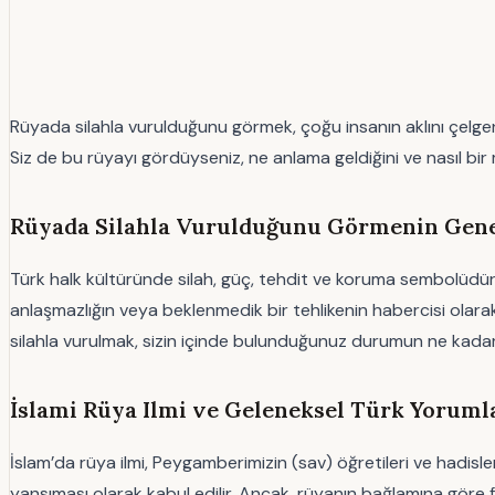
Rüyada silahla vurulduğunu görmek, çoğu insanın aklını çelgen
Siz de bu rüyayı gördüyseniz, ne anlama geldiğini ve nasıl bir m
Rüyada Silahla Vurulduğunu Görmenin Genel
Türk halk kültüründe silah, güç, tehdit ve koruma sembolüdür. 
anlaşmazlığın veya beklenmedik bir tehlikenin habercisi olarak
silahla vurulmak, sizin içinde bulunduğunuz durumun ne kadar 
İslami Rüya Ilmi ve Geleneksel Türk Yoruml
İslam’da rüya ilmi, Peygamberimizin (sav) öğretileri ve hadisler
yansıması olarak kabul edilir. Ancak, rüyanın bağlamına göre