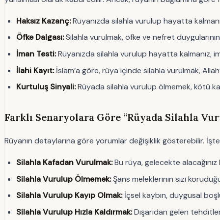
Haksız Kazanç:
Rüyanızda silahla vurulup hayatta kalmanız,
Öfke Dalgası:
Silahla vurulmak, öfke ve nefret duygularının
İman Testi:
Rüyanızda silahla vurulup hayatta kalmanız, ima
İlahi Kayıt:
İslam’a göre, rüya içinde silahla vurulmak, Allah
Kurtuluş Sinyali:
Rüyada silahla vurulup ölmemek, kötü kade
Farklı Senaryolara Göre “Rüyada Silahla V
Rüyanın detaylarına göre yorumlar değişiklik gösterebilir. İşte 
Silahla Kafadan Vurulmak:
Bu rüya, gelecekte alacağınız kr
Silahla Vurulup Ölmemek:
Şans meleklerinin sizi koruduğu
Silahla Vurulup Kayıp Olmak:
İçsel kaybın, duygusal boşlu
Silahla Vurulup Hızla Kaldırmak:
Dışarıdan gelen tehditle