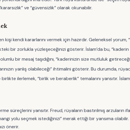
rarsızlık” ve “güvensizlik” olarak okunabilir.
mek
kişi kendi kararlarını vermek için hazırdır. Geleneksel yorum, “
kteki bir zorlukla yüzleşeceğinizi gösterir. İslam’da bu, “kaderin 
olumlu bir mesaj taşıdığını, “kaderinizin size mutluluk getireceği
rınızın yanlış olabileceği” ihtimalini gösterir. Bu durumda, rüy
 birlikte ilerlemek, “birlik ve beraberlik” temalarını yansıtır. İsla
rme süreçlerini yansıtır. Freud, rüyaların bastırılmış arzuların i
n “hangi yolu seçmek istediğinizi” merak ettiği bir yansıma olabili
zı önerir.