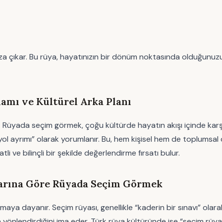
mıza çıkar. Bu rüya, hayatınızın bir dönüm noktasında olduğunuzu 
mı ve Kültürel Arka Planı
ir. Rüyada seçim görmek, çoğu kültürde hayatın akışı içinde karş
e “yol ayrımı” olarak yorumlanır. Bu, hem kişisel hem de toplum
i ve bilinçli bir şekilde değerlendirme fırsatı bulur.
larına Göre Rüyada Seçim Görmek
amaya dayanır. Seçim rüyası, genellikle “kaderin bir sınavı” olara
na yönlendirdiğini ima eder. Türk rüya kültüründe ise “seçim rüy