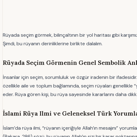
Rüyada seçim görmek, bilinçaltının bir yol haritası gibi karşı
Şimdi, bu rüyanın derinliklerine birlikte dalalım.
Rüyada Seçim Görmenin Genel Sembolik Anla
İnsanlar için seçim, sorumluluk ve özgür iradenin bir ifadesid
özellikle aile ve toplum bağlamında, seçim rüyaları genellikl
eder. Rüya gören kişi, bu rüya sayesinde kararlarını daha dikkatl
İslami Rüya Ilmi ve Geleneksel Türk Yorum
İslam’da rüya ilmi, “rüyanın içeriğiyle Allah’ın mesajını” yoruml
(Bakara, 286) sözü, bu rüyanın Allah’ın sizi bir karar noktası