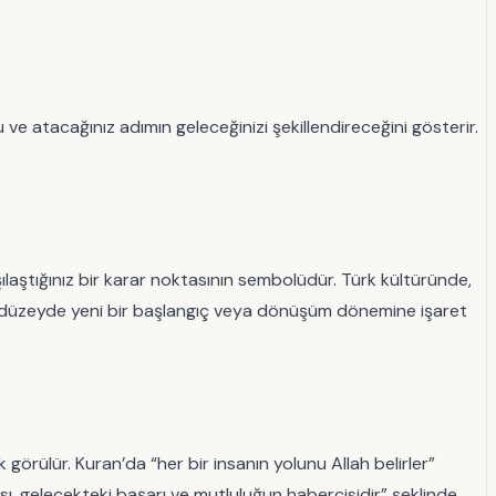
ve atacağınız adımın geleceğinizi şekillendireceğini gösterir.
ılaştığınız bir karar noktasının sembolüdür. Türk kültüründe,
sal düzeyde yeni bir başlangıç veya dönüşüm dönemine işaret
k görülür. Kuran’da “her bir insanın yolunu Allah belirler”
ası, gelecekteki başarı ve mutluluğun habercisidir” şeklinde