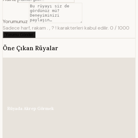
Yorumunuz
Sadece harf, rakam . , ? ! karakterleri kabul edilir.
0 / 1000
Yorumu Gönder
Öne Çıkan Rüyalar
Rüyada Akrep Görmek