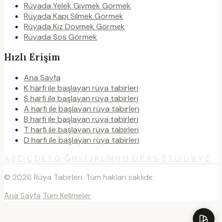
Rüyada Yelek Giymek Görmek
Rüyada Kapı Silmek Görmek
Rüyada Kız Dövmek Görmek
Rüyada Sos Görmek
Hızlı Erişim
Ana Sayfa
K harfi ile başlayan rüya tabirleri
S harfi ile başlayan rüya tabirleri
A harfi ile başlayan rüya tabirleri
B harfi ile başlayan rüya tabirleri
T harfi ile başlayan rüya tabirleri
D harfi ile başlayan rüya tabirleri
A
B
C-Ç
D
E
F
G-Ğ
H
I-İ
J
K
L
M
N
O-Ö
P
R
S-Ş
T
U-Ü
V
Y
Z
© 2026 Rüya Tabirleri. Tüm hakları saklıdır.
Ana Sayfa
Tüm Kelimeler