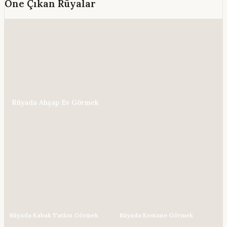
Öne Çıkan Rüyalar
Rüyada Ahşap Ev Görmek
Rüyada Kabak Tatlısı Görmek
Rüyada Kestane Görmek