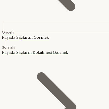
Önceki
Rüyada Saçkıran Görmek
Sonraki
Rüyada Saçların Dökülmesi Görmek