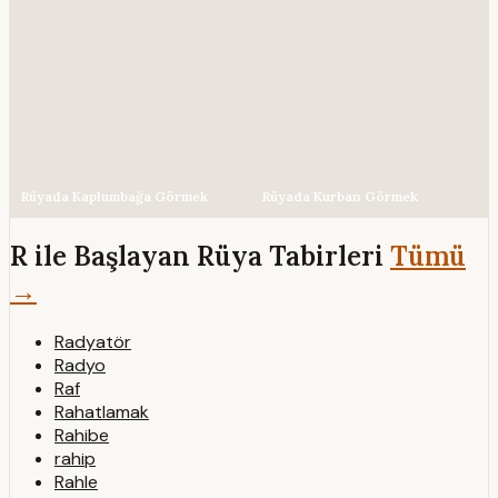
Rüyada Kaplumbağa Görmek
Rüyada Kurban Görmek
R ile Başlayan Rüya Tabirleri
Tümü
→
Radyatör
Radyo
Raf
Rahatlamak
Rahibe
rahip
Rahle