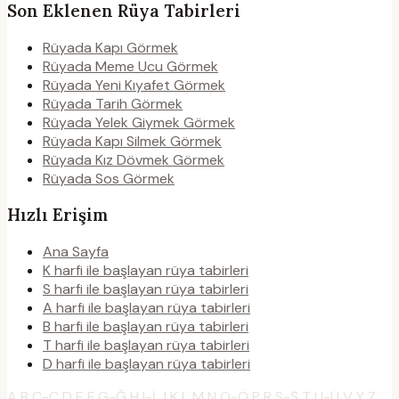
Son Eklenen Rüya Tabirleri
Rüyada Kapı Görmek
Rüyada Meme Ucu Görmek
Rüyada Yeni Kıyafet Görmek
Rüyada Tarih Görmek
Rüyada Yelek Giymek Görmek
Rüyada Kapı Silmek Görmek
Rüyada Kız Dövmek Görmek
Rüyada Sos Görmek
Hızlı Erişim
Ana Sayfa
K harfi ile başlayan rüya tabirleri
S harfi ile başlayan rüya tabirleri
A harfi ile başlayan rüya tabirleri
B harfi ile başlayan rüya tabirleri
T harfi ile başlayan rüya tabirleri
D harfi ile başlayan rüya tabirleri
A
B
C-Ç
D
E
F
G-Ğ
H
I-İ
J
K
L
M
N
O-Ö
P
R
S-Ş
T
U-Ü
V
Y
Z