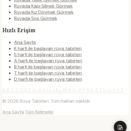
Rüyada Kapı Silmek Görmek
Rüyada Kız Dövmek Görmek
Rüyada Sos Görmek
Hızlı Erişim
Ana Sayfa
K harfi ile başlayan rüya tabirleri
S harfi ile başlayan rüya tabirleri
A harfi ile başlayan rüya tabirleri
B harfi ile başlayan rüya tabirleri
T harfi ile başlayan rüya tabirleri
D harfi ile başlayan rüya tabirleri
A
B
C-Ç
D
E
F
G-Ğ
H
I-İ
J
K
L
M
N
O-Ö
P
R
S-Ş
T
U-Ü
V
Y
Z
© 2026 Rüya Tabirleri. Tüm hakları saklıdır.
Ana Sayfa
Tüm Kelimeler