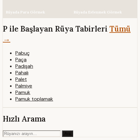
Rüyada Para Görmek
Rüyada Evlenmek Görmek
P ile Başlayan Rüya Tabirleri
Tümü
→
Pabuç
Paça
Padişah
Pahalı
Palet
Palmiye
Pamuk
Pamuk toplamak
Hızlı Arama
Ara