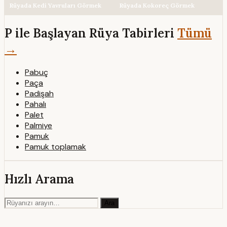
Rüyada Kedi Yavruları Görmek
Rüyada Kokoreç Görmek
P ile Başlayan Rüya Tabirleri
Tümü
→
Pabuç
Paça
Padişah
Pahalı
Palet
Palmiye
Pamuk
Pamuk toplamak
Hızlı Arama
Ara