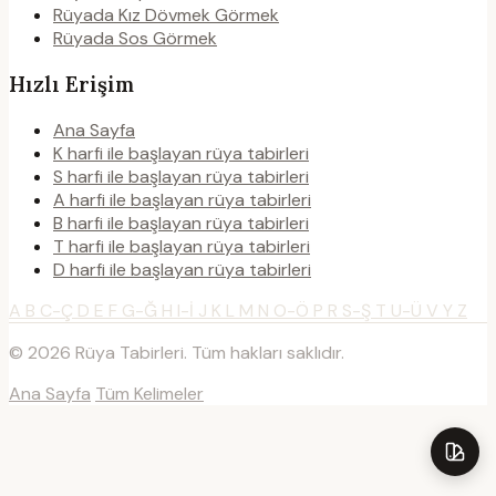
Rüyada Kız Dövmek Görmek
Rüyada Sos Görmek
Hızlı Erişim
Ana Sayfa
K harfi ile başlayan rüya tabirleri
S harfi ile başlayan rüya tabirleri
A harfi ile başlayan rüya tabirleri
B harfi ile başlayan rüya tabirleri
T harfi ile başlayan rüya tabirleri
D harfi ile başlayan rüya tabirleri
A
B
C-Ç
D
E
F
G-Ğ
H
I-İ
J
K
L
M
N
O-Ö
P
R
S-Ş
T
U-Ü
V
Y
Z
© 2026 Rüya Tabirleri. Tüm hakları saklıdır.
Ana Sayfa
Tüm Kelimeler