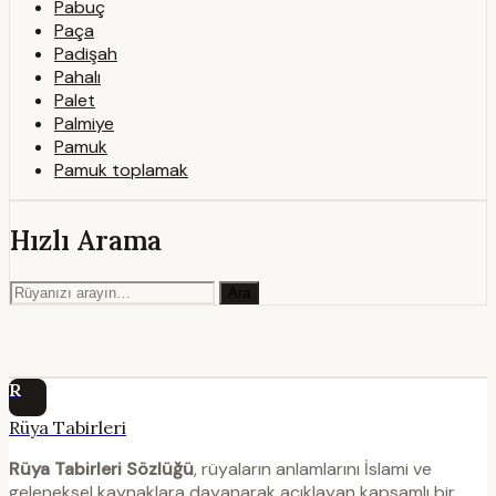
Pabuç
Paça
Padişah
Pahalı
Palet
Palmiye
Pamuk
Pamuk toplamak
Hızlı Arama
Ara
R
Rüya Tabirleri
Rüya Tabirleri Sözlüğü
, rüyaların anlamlarını İslami ve
geleneksel kaynaklara dayanarak açıklayan kapsamlı bir