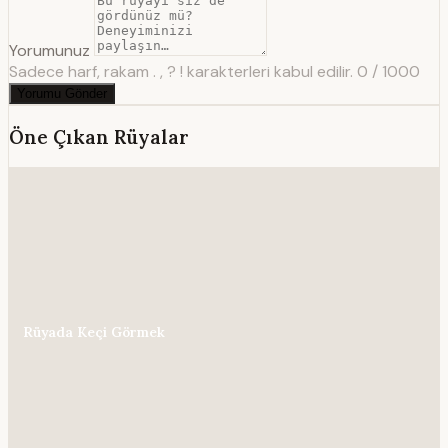
Yorumunuz
Sadece harf, rakam . , ? ! karakterleri kabul edilir.
0 / 1000
Yorumu Gönder
Öne Çıkan Rüyalar
Rüyada Keçi Görmek