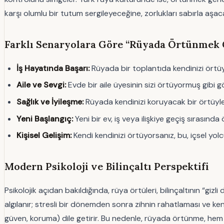
karşı olumlu bir tutum sergileyeceğine, zorlukları sabırla aşa
Farklı Senaryolara Göre “Rüyada Örtünmek
İş Hayatında Başarı:
Rüyada bir toplantıda kendinizi örtüyor
Aile ve Sevgi:
Evde bir aile üyesinin sizi örtüyormuş gibi gö
Sağlık ve İyileşme:
Rüyada kendinizi koruyacak bir örtüyle 
Yeni Başlangıç:
Yeni bir ev, iş veya ilişkiye geçiş sırasın
Kişisel Gelişim:
Kendi kendinizi örtüyorsanız, bu, içsel yol
Modern Psikoloji ve Bilinçaltı Perspektifi
Psikolojik açıdan bakıldığında, rüya örtüleri, bilinçaltının “g
algılanır; stresli bir dönemden sonra zihnin rahatlaması ve kend
güven, koruma) dile getirir. Bu nedenle, rüyada örtünme, hem 