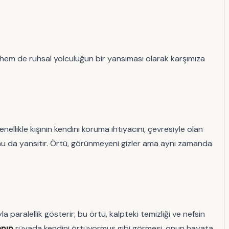
hem de ruhsal yolculuğun bir yansıması olarak karşımıza
llikle kişinin kendini koruma ihtiyacını, çevresiyle olan
sunu da yansıtır. Örtü, görünmeyeni gizler ama aynı zamanda
paralellik gösterir; bu örtü, kalpteki temizliği ve nefsin
anın
rüyada kendini örtüyormuş gibi görmesi, onun hayata