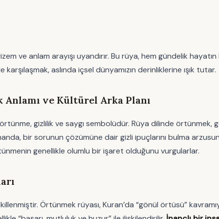
em ve anlam arayışı uyandırır. Bu rüya, hem gündelik hayatın 
 karşılaşmak, aslında içsel dünyamızın derinliklerine ışık tutar.
Anlamı ve Kültürel Arka Planı
tünme, gizlilik ve saygı sembolüdür. Rüya dilinde örtünmek, gene
 zamanda, bir sorunun çözümüne dair gizli ipuçlarını bulma arzu
ünmenin genellikle olumlu bir işaret olduğunu vurgularlar.
arı
illenmiştir. Örtünmek rüyası, Kuran’da “gönül örtüsü” kavramıyla 
e “başarı, mutluluk ve huzur” ile ilişkilendirilir.
İnançlı bir ins