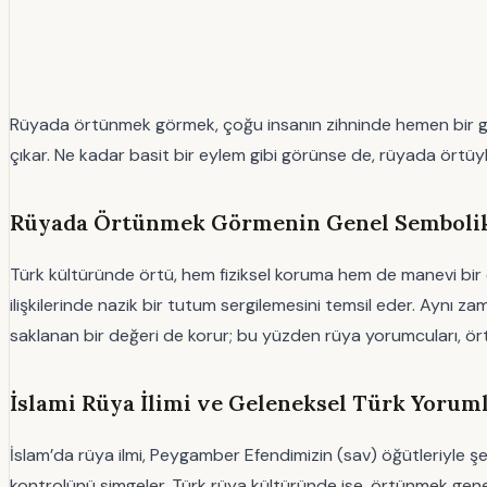
Rüyada örtünmek görmek, çoğu insanın zihninde hemen bir giz
çıkar. Ne kadar basit bir eylem gibi görünse de, rüyada örtüyle
Rüyada Örtünmek Görmenin Genel Sembolik 
Türk kültüründe örtü, hem fiziksel koruma hem de manevi bir ör
ilişkilerinde nazik bir tutum sergilemesini temsil eder. Aynı
saklanan bir değeri de korur; bu yüzden rüya yorumcuları, ört
İslami Rüya İlimi ve Geleneksel Türk Yoruml
İslam’da rüya ilmi, Peygamber Efendimizin (sav) öğütleriyle şek
kontrolünü simgeler. Türk rüya kültüründe ise, örtünmek genellikl