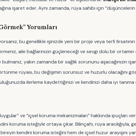
cağına işaret eder. Aynı zamanda, rüya sahibi için “düşüncelerin 
 Görmek” Yorumları
sanız, bu genellikle işinizde yeni bir proje veya terfi fırsatının 
rmeniz, aile bağlarınızın güçleneceği ve sevgi dolu bir ortamın s
bulmanız, yakın zamanda bir sağlık sorununu aşacağınızın işaret
da örtünme rüyası, bu değişimin sorunsuz ve huzurlu olacağını gös
culuğunuzda ilerleme kaydettiğinizi ve kendinizi daha iyi tanım
izli duygular” ve “içsel koruma mekanizmaları” hakkında ipuçları
ini koruma isteğiyle ortaya çıkar. Bilinçaltı, rüya aracılığıyla, 
bireyin kendini koruma isteğini hem de içsel huzur arayışını ya