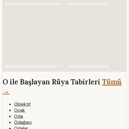
Rüyada Burun Kanaması Görmek
Rüyada Alyans Görmek
Rüyada Çilek Yediğini Görmek
Rüyada Fasulye Görmek
O ile Başlayan Rüya Tabirleri
Tümü
→
Objektif
Ocak
Oda
Ödağacı
Odalar