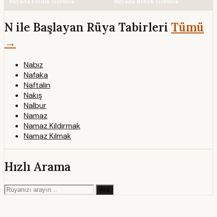
Rüyada Fındık Görmek
Rüyada Bebek Görmek
N ile Başlayan Rüya Tabirleri
Tümü
→
Nabız
Nafaka
Naftalin
Nakış
Nalbur
Namaz
Namaz Kıldırmak
Namaz Kılmak
Hızlı Arama
Ara