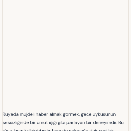
Rüyada müjdeli haber almak görmek, gece uykusunun
sessizliğinde bir umut ışığı gibi parlayan bir deneyimdir. Bu
rüya, hem kalbinizi ısıtır hem de geleceğe dair yeni bir