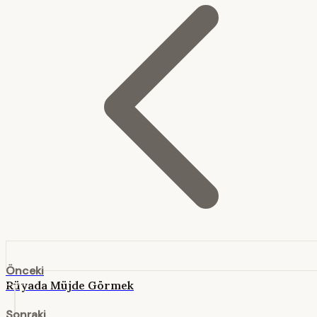
Önceki
Rüyada Müjde Görmek
Sonraki