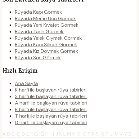
Rüyada Kapı Görmek
Rüyada Meme Ucu Görmek
Rüyada Yeni Kıyafet Görmek
Rüyada Tarih Görmek
Rüyada Yelek Giymek Görmek
Rüyada Kapı Silmek Görmek
Rüyada Kız Dövmek Görmek
Rüyada Sos Görmek
Hızlı Erişim
Ana Sayfa
K harfi ile başlayan rüya tabirleri
S harfi ile başlayan rüya tabirleri
A harfi ile başlayan rüya tabirleri
B harfi ile başlayan rüya tabirleri
T harfi ile başlayan rüya tabirleri
D harfi ile başlayan rüya tabirleri
A
B
C-Ç
D
E
F
G-Ğ
H
I-İ
J
K
L
M
N
O-Ö
P
R
S-Ş
T
U-Ü
V
Y
Z