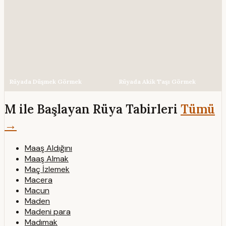
Rüyada Düşmek Görmek
Rüyada Akik Taşı Görmek
M ile Başlayan Rüya Tabirleri
Tümü
→
Maaş Aldığını
Maaş Almak
Maç İzlemek
Macera
Macun
Maden
Madeni para
Madımak