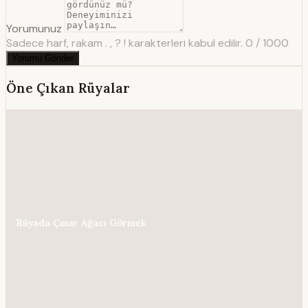
Yorumunuz
Sadece harf, rakam . , ? ! karakterleri kabul edilir.
0 / 1000
Yorumu Gönder
Öne Çıkan Rüyalar
Rüyada Çınar Ağacı Görmek