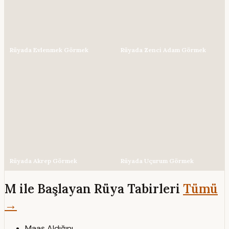
Rüyada Evlenmek Görmek
Rüyada Zenci Adam Görmek
Rüyada Akrep Görmek
Rüyada Uçurum Görmek
M ile Başlayan Rüya Tabirleri
Tümü
→
Maaş Aldığını