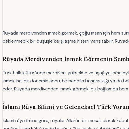
Rüyada merdivenden inmek görmek, çoğu insan için hem sürpri
beklenmedik bir düşüşle karşılaşma hissini yansıtabilir. Rüy
Rüyada Merdivenden İnmek Görmenin Sembol
Türk halk kültüründe merdiven, yükselme ve aşağıya inme eylemle
inmek ise, bir dönemin sonu, bir hedefin başarısızlığı ya da 
eder. Rüyada merdivenden inmek görmek, bu bağlamda hem kiş
İslami Rüya Bilimi ve Geleneksel Türk Yoru
İslami rüya ilmine göre, rüyalar Allah’ın bir mesajı olarak kab
görülür. İslam kültüründe bu rüya, “bir şeyin kaybolması” ya 