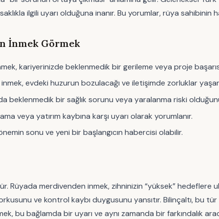
aklıkla ilgili uyarı olduğuna inanır. Bu yorumlar, rüya sahibinin 
en İnmek Görmek
ek, kariyerinizde beklenmedik bir gerileme veya proje başarısızl
n inmek, evdeki huzurun bozulacağı ve iletişimde zorluklar yaşan
beklenmedik bir sağlık sorunu veya yaralanma riski olduğunu
ma veya yatırım kaybına karşı uyarı olarak yorumlanır.
nemin sonu ve yeni bir başlangıcın habercisi olabilir.
örür. Rüyada merdivenden inmek, zihninizin “yüksek” hedeflere ul
k korkusunu ve kontrol kaybı duygusunu yansıtır. Bilinçaltı, bu tür
k, bu bağlamda bir uyarı ve aynı zamanda bir farkındalık aracı 