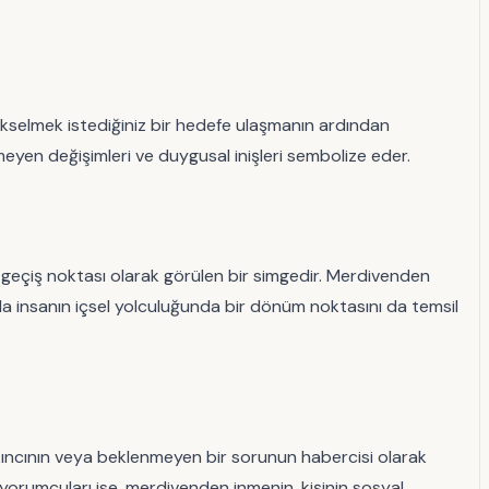
kselmek istediğiniz bir hedefe ulaşmanın ardından
eyen değişimleri ve duygusal inişleri sembolize eder.
ni geçiş noktası olarak görülen bir simgedir. Merdivenden
da insanın içsel yolculuğunda bir dönüm noktasını da temsil
 sakıncının veya beklenmeyen bir sorunun habercisi olarak
 yorumcuları ise, merdivenden inmenin, kişinin sosyal