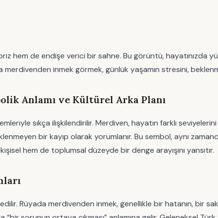
z hem de endişe verici bir sahne. Bu görüntü, hayatınızda yü
ada merdivenden inmek görmek, günlük yaşamın stresini, beklenm
ik Anlamı ve Kültürel Arka Planı
riyle sıkça ilişkilendirilir. Merdiven, hayatın farklı seviyeleri
beklenmeyen bir kayıp olarak yorumlanır. Bu sembol, aynı zaman
isel hem de toplumsal düzeyde bir denge arayışını yansıtır.
mları
ul edilir. Rüyada merdivenden inmek, genellikle bir hatanın, bir
da “bir sorunun ortaya çıkması” anlamına gelir. Geleneksel Türk