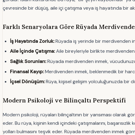
çevresinde bir düşüş, aile içi çatışma veya iş hayatında bir aks
Farklı Senaryolara Göre Rüyada Merdivend
İş Hayatında Zorluk:
Rüyada iş yerinde bir merdivenden inm
Aile İçinde Çatışma:
Aile bireyleriyle birlikte merdivende
Sağlık Sorunları:
Rüyada merdivenden inmek, vücudunuzda 
Finansal Kayıp:
Merdivenden inmek, beklenmedik bir harca
İçsel Dönüşüm:
Rüya, kişisel gelişim yolculuğunuzda bir dö
Modern Psikoloji ve Bilinçaltı Perspektifi
Modern psikoloji, rüyaları bilinçaltının bir yansıması olarak g
eder. Bu rüya, kişinin kendi içindeki çatışmalarını, başarısızlı
yolları bulmasını teşvik eder. Rüyada merdivenden inmek görme