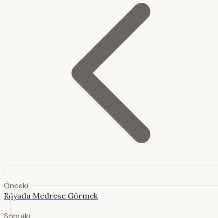
Önceki
Rüyada Medrese Görmek
Sonraki