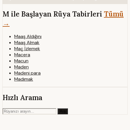
M ile Başlayan Rüya Tabirleri
Tümü
→
Maaş Aldığını
Maaş Almak
Maç İzlemek
Macera
Macun
Maden
Madeni para
Madımak
Hızlı Arama
Ara