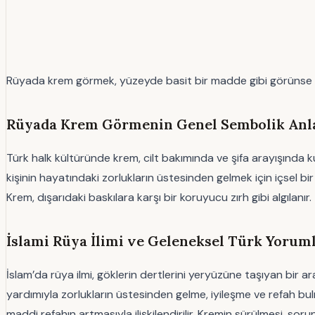
Rüyada krem görmek, yüzeyde basit bir madde gibi görünse de,
Rüyada Krem Görmenin Genel Sembolik Anla
Türk halk kültüründe krem, cilt bakımında ve şifa arayışında k
kişinin hayatındaki zorlukların üstesinden gelmek için içsel bi
Krem, dışarıdaki baskılara karşı bir koruyucu zırh gibi algılanır.
İslami Rüya İlimi ve Geleneksel Türk Yorum
İslam’da rüya ilmi, göklerin dertlerini yeryüzüne taşıyan bir ara
yardımıyla zorlukların üstesinden gelme, iyileşme ve refah bu
maddi refahın artmasıyla ilişkilendirilir. Kremin sürülmesi, soru