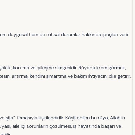
hem duygusal hem de ruhsal durumlar hakkında ipuçları verir.
muşaklık, koruma ve iyileşme simgesidir. Rüyada krem görmek,
ini artırma, kendini şımartma ve bakım ihtiyacını dile getirir.
ifa” temasıyla ilişkilendirilir. Kâşif edilen bu rüya, Allah’ın
sı, aile içi sorunların çözülmesi, iş hayatında başarı ve
dilir.