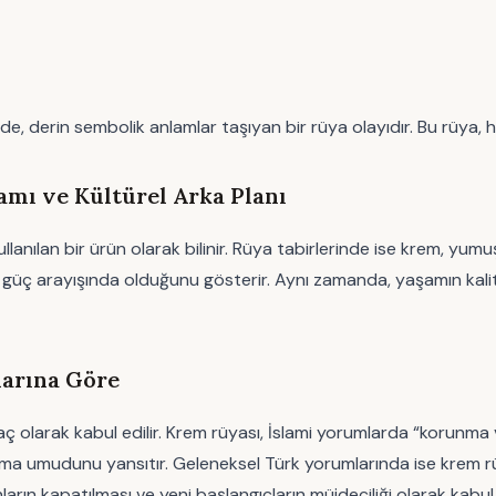
 derin sembolik anlamlar taşıyan bir rüya olayıdır. Bu rüya, 
mı ve Kültürel Arka Planı
ullanılan bir ürün olarak bilinir. Rüya tabirlerinde ise krem, yu
r güç arayışında olduğunu gösterir. Aynı zamanda, yaşamın kalites
larına Göre
ç olarak kabul edilir. Krem rüyası, İslami yorumlarda “korunma ve ş
lma umudunu yansıtır. Geleneksel Türk yorumlarında ise krem rüya
nların kapatılması ve yeni başlangıçların müjdeciliği olarak kabul e