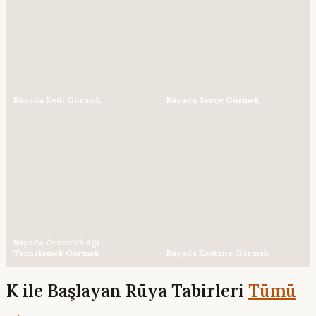
Rüyada Kedi Görmek
Rüyada Serçe Görmek
Rüyada Örümcek Ağı
Temizlemek Görmek
Rüyada Kestane Görmek
K ile Başlayan Rüya Tabirleri
Tümü
→