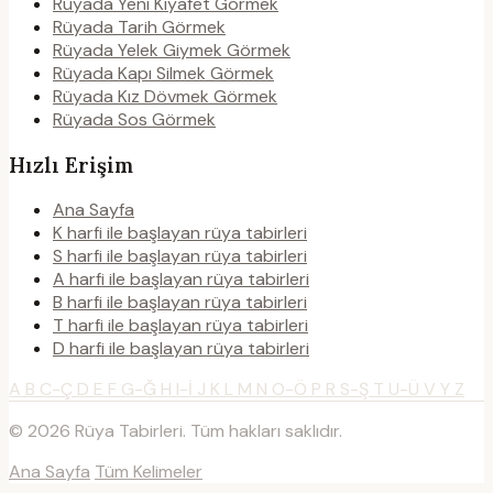
Rüyada Yeni Kıyafet Görmek
Rüyada Tarih Görmek
Rüyada Yelek Giymek Görmek
Rüyada Kapı Silmek Görmek
Rüyada Kız Dövmek Görmek
Rüyada Sos Görmek
Hızlı Erişim
Ana Sayfa
K harfi ile başlayan rüya tabirleri
S harfi ile başlayan rüya tabirleri
A harfi ile başlayan rüya tabirleri
B harfi ile başlayan rüya tabirleri
T harfi ile başlayan rüya tabirleri
D harfi ile başlayan rüya tabirleri
A
B
C-Ç
D
E
F
G-Ğ
H
I-İ
J
K
L
M
N
O-Ö
P
R
S-Ş
T
U-Ü
V
Y
Z
© 2026 Rüya Tabirleri. Tüm hakları saklıdır.
Ana Sayfa
Tüm Kelimeler