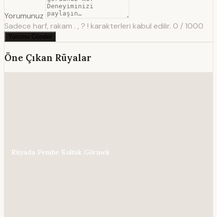
Yorumunuz
Sadece harf, rakam . , ? ! karakterleri kabul edilir.
0 / 1000
Yorumu Gönder
Öne Çıkan Rüyalar
Rüyada Pembe Koltuk Görmek