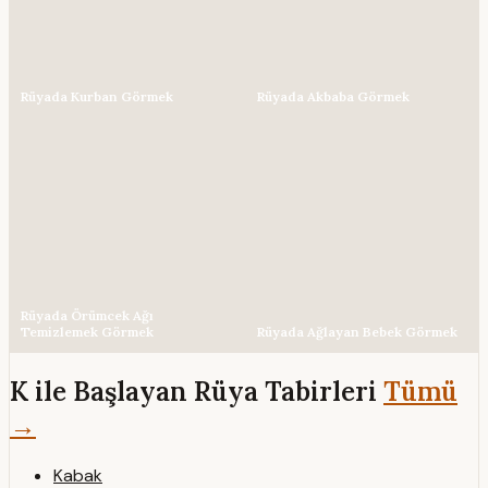
Rüyada Kurban Görmek
Rüyada Akbaba Görmek
Rüyada Örümcek Ağı
Temizlemek Görmek
Rüyada Ağlayan Bebek Görmek
K ile Başlayan Rüya Tabirleri
Tümü
→
Kabak