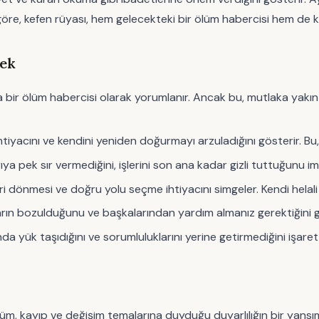
öre, kefen rüyası, hem gelecekteki bir ölüm habercisi hem de ki
mek
bir ölüm habercisi olarak yorumlanır. Ancak bu, mutlaka yakı
 ihtiyacını ve kendini yeniden doğurmayı arzuladığını gösterir. Bu
a pek sır vermediğini, işlerini son ana kadar gizli tuttuğunu ima
 dönmesi ve doğru yolu seçme ihtiyacını simgeler. Kendi helali ol
ların bozulduğunu ve başkalarından yardım almanız gerektiğini g
da yük taşıdığını ve sorumluluklarını yerine getirmediğini işaret 
lüm, kayıp ve değişim temalarına duyduğu duyarlılığın bir yans