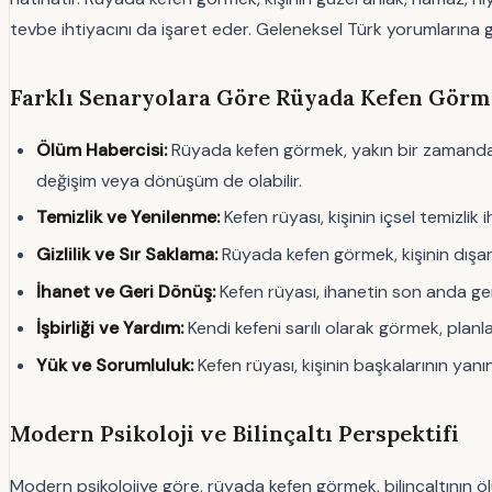
tevbe ihtiyacını da işaret eder. Geleneksel Türk yorumlarına g
Farklı Senaryolara Göre Rüyada Kefen Gör
Ölüm Habercisi:
Rüyada kefen görmek, yakın bir zamanda 
değişim veya dönüşüm de olabilir.
Temizlik ve Yenilenme:
Kefen rüyası, kişinin içsel temizlik
Gizlilik ve Sır Saklama:
Rüyada kefen görmek, kişinin dışarıy
İhanet ve Geri Dönüş:
Kefen rüyası, ihanetin son anda geri
İşbirliği ve Yardım:
Kendi kefeni sarılı olarak görmek, plan
Yük ve Sorumluluk:
Kefen rüyası, kişinin başkalarının yanın
Modern Psikoloji ve Bilinçaltı Perspektifi
Modern psikolojiye göre, rüyada kefen görmek, bilinçaltının ö