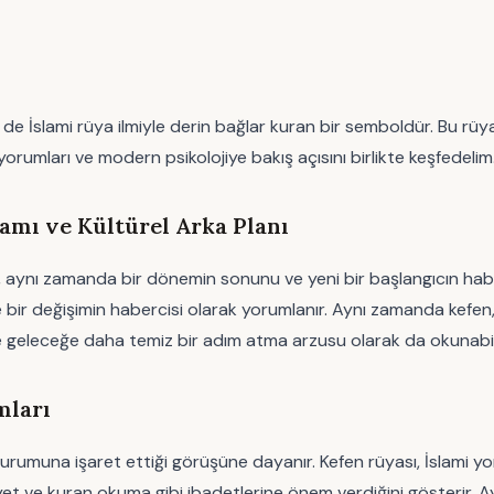
 İslami rüya ilmiyle derin bağlar kuran bir semboldür. Bu rüy
orumları ve modern psikolojiye bakış açısını birlikte keşfedelim
mı ve Kültürel Arka Planı
an, aynı zamanda bir dönemin sonunu ve yeni bir başlangıcın hab
 bir değişimin habercisi olarak yorumlanır. Aynı zamanda kefen
ve geleceğe daha temiz bir adım atma arzusu olarak da okunabili
mları
i durumuna işaret ettiği görüşüne dayanır. Kefen rüyası, İslami yor
yet ve kuran okuma gibi ibadetlerine önem verdiğini gösterir. Ay