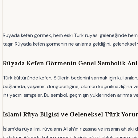
Rüyada kefen görmek, hem eski Türk rüyası geleneğinde hem de
taşır. Rüyada kefen görmenin ne anlama geldiğini, geleneksel y
Rüyada Kefen Görmenin Genel Sembolik Anla
Türk kültüründe kefen, ölülerin bedenini sarmak için kullanıl
bağlamda, yaşamın döngüselliğine, ölümün kaçınılmazlığına ve
ihtiyacını simgeler. Bu sembol, geçmişin yüklerinden arınma 
İslami Rüya Bilgisi ve Geleneksel Türk Yoru
İslam’da rüya ilmi, rüyaların Allah’ın rızasına ve insanın ahlak
hatırlatır. Rüyada kefen görmek, kişinin güzel ahlak, namaz, ni