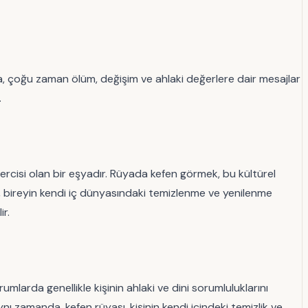
a, çoğu zaman ölüm, değişim ve ahlaki değerlere dair mesajlar
.
ercisi olan bir eşyadır. Rüyada kefen görmek, bu kültürel
, bireyin kendi iç dünyasındaki temizlenme ve yenilenme
r.
umlarda genellikle kişinin ahlaki ve dini sorumluluklarını
nı zamanda, kefen rüyası, kişinin kendi içindeki temizlik ve