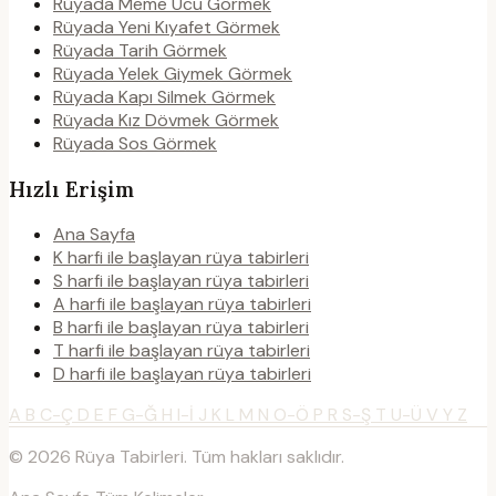
Rüyada Meme Ucu Görmek
Rüyada Yeni Kıyafet Görmek
Rüyada Tarih Görmek
Rüyada Yelek Giymek Görmek
Rüyada Kapı Silmek Görmek
Rüyada Kız Dövmek Görmek
Rüyada Sos Görmek
Hızlı Erişim
Ana Sayfa
K harfi ile başlayan rüya tabirleri
S harfi ile başlayan rüya tabirleri
A harfi ile başlayan rüya tabirleri
B harfi ile başlayan rüya tabirleri
T harfi ile başlayan rüya tabirleri
D harfi ile başlayan rüya tabirleri
A
B
C-Ç
D
E
F
G-Ğ
H
I-İ
J
K
L
M
N
O-Ö
P
R
S-Ş
T
U-Ü
V
Y
Z
© 2026 Rüya Tabirleri. Tüm hakları saklıdır.