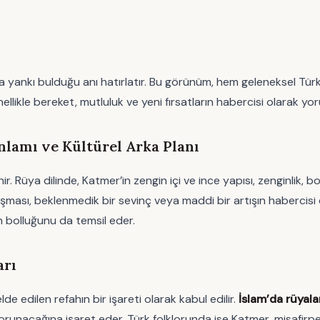
 yankı bulduğu anı hatırlatır. Bu görünüm, hem geleneksel Türk
ikle bereket, mutluluk ve yeni fırsatların habercisi olarak yor
lamı ve Kültürel Arka Planı
inir. Rüya dilinde, Katmer’in zengin içi ve ince yapısı, zenginlik
ası, beklenmedik bir sevinç veya maddi bir artışın habercisi ol
n bolluğunu da temsil eder.
arı
e edilen refahın bir işareti olarak kabul edilir.
İslam’da rüyalar
runacağına işaret eder. Türk folklorunda ise Katmer, misafirpe