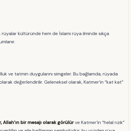
 rüyalar kültüründe hem de İslami rüya ilminde sıkça
umlanır.
, bolluk ve tatmin duygularını simgeler. Bu bağlamda, rüyada
arak değerlendirilir. Geleneksel olarak, Katmer’in “kat kat”
, Allah’ın bir mesajı olarak görülür
ve Katmer’in “helal rızık”
rverliğin ve aile bağlarının sembolüdür; bu yüzden rüya