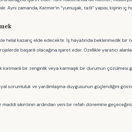
lır. Aynı zamanda, Katmer’in “yumuşak, tatlı” yapısı, kişinin iç 
rmek
e helal kazanç elde edecektir. İş hayatında beklenmedik bir terfi
jelerde başarılı olacağına işaret eder. Özellikle yaratıcı alanla
atmanlı bir zenginlik veya karmaşık bir durumun çözülmesi gerek
yal sorumluluk ve yardımlaşma duygusunun güçlendiğini göster
 maddi sıkıntının ardından yeni bir refah dönemine geçeceğinizi