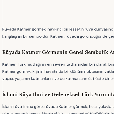
Rüyada Katmer görmek, haykırıcı bir lezzetin rüya dünyasında
karşılaşılan bir semboldür. Katmer, rüyada göründüğünde genell
Rüyada Katmer Görmenin Genel Sembolik An
Katmer, Türk mutfağının en sevilen tatlılarından biri olarak bil
Katmer görmek, kişinin hayatında bir dönüm noktasının yaklaşm
yapısı, yaşamın katmanlarını ve bu katmanların üst üste bine
İslami Rüya Ilmi ve Geleneksel Türk Yoruml
İslami rüya ilmine göre, rüyada Katmer görmek, helal yoluyla eld
olarak yorumlanması, kişinin ahlaki ve manevi bütünlüğünün ko