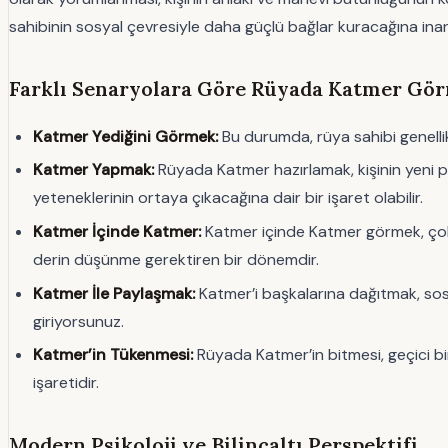
sahibinin sosyal çevresiyle daha güçlü bağlar kuracağına inanı
Farklı Senaryolara Göre Rüyada Katmer Gö
Katmer Yediğini Görmek:
Bu durumda, rüya sahibi genellikl
Katmer Yapmak:
Rüyada Katmer hazırlamak, kişinin yeni pro
yeteneklerinin ortaya çıkacağına dair bir işaret olabilir.
Katmer İçinde Katmer:
Katmer içinde Katmer görmek, çok k
derin düşünme gerektiren bir dönemdir.
Katmer İle Paylaşmak:
Katmer’i başkalarına dağıtmak, sos
giriyorsunuz.
Katmer’in Tükenmesi:
Rüyada Katmer’in bitmesi, geçici bir
işaretidir.
Modern Psikoloji ve Bilinçaltı Perspektifi