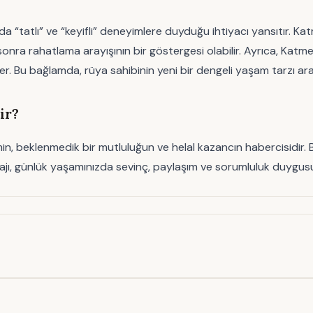
tında “tatlı” ve “keyifli” deneyimlere duyduğu ihtiyacı yansıtır.
a rahatlama arayışının bir göstergesi olabilir. Ayrıca, Katmer’i
ler. Bu bağlamda, rüya sahibinin yeni bir dengeli yaşam tarzı aray
ir?
in, beklenmedik bir mutluluğun ve helal kazancın habercisidir
esajı, günlük yaşamınızda sevinç, paylaşım ve sorumluluk duygus