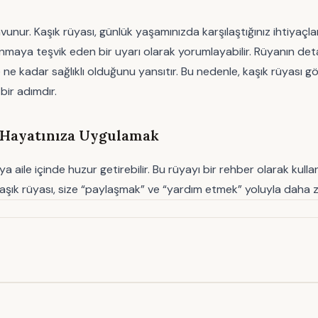
unur. Kaşık rüyası, günlük yaşamınızda karşılaştığınız ihtiyaçları
anmaya teşvik eden bir uyarı olarak yorumlayabilir. Rüyanın detay
n de ne kadar sağlıklı olduğunu yansıtır. Bu nedenle, kaşık rüy
bir adımdır.
 Hayatınıza Uygulamak
a aile içinde huzur getirebilir. Bu rüyayı bir rehber olarak kullan
ayın, kaşık rüyası, size “paylaşmak” ve “yardım etmek” yoluyla dah