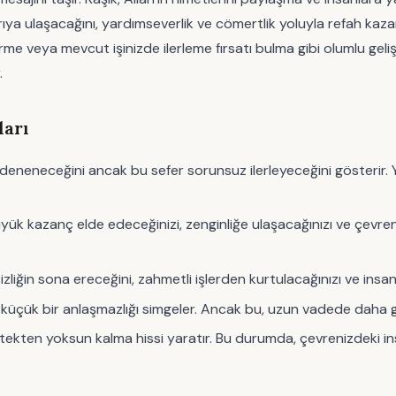
rıya ulaşacağını, yardımseverlik ve cömertlik yoluyla refah kazan
liştirme veya mevcut işinizde ilerleme fırsatı bulma gibi olumlu g
.
ları
deneneceğini ancak bu sefer sorunsuz ilerleyeceğini gösterir. Ye
büyük kazanç elde edeceğinizi, zenginliğe ulaşacağınızı ve çevre
sizliğin sona ereceğini, zahmetli işlerden kurtulacağınızı ve insan 
k küçük bir anlaşmazlığı simgeler. Ancak bu, uzun vadede daha g
stekten yoksun kalma hissi yaratır. Bu durumda, çevrenizdeki i