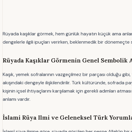
Rüyada kaşıklar görmek, hem günlük hayatın küçük ama anlamlı
dengelerle ilgili ipuçları verirken, beklenmedik bir dönemeçte si
Rüyada Kaşıklar Görmenin Genel Sembolik A
Kaşık, yemek sofralarının vazgeçilmez bir parçası olduğu gibi,
akışındaki dengeyle ilişkilendirilir. Türk kültüründe, sofrada p
kişinin içsel ihtiyaçlarını karşılamak için gerekli adımları atma
anlamı vardır.
İslami Rüya Ilmi ve Geleneksel Türk Yoruml
İslamî rüya ilmine göre, rüyada görülen her nesne Allah’ın bir m