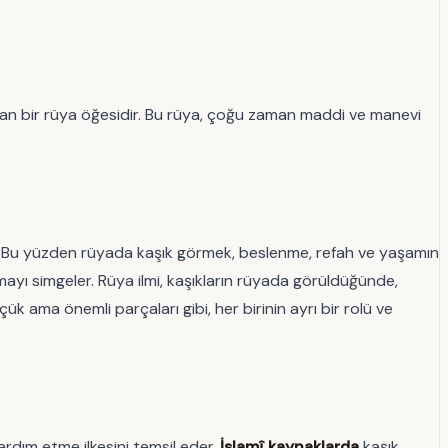
yan bir rüya öğesidir. Bu rüya, çoğu zaman maddi ve manevi
çtır. Bu yüzden rüyada kaşık görmek, beslenme, refah ve yaşamın
ışmayı simgeler. Rüya ilmi, kaşıkların rüyada görüldüğünde,
çük ama önemli parçaları gibi, her birinin ayrı bir rolü ve
yardım etme ilkesini temsil eder.
İslamî kaynaklarda
kaşık