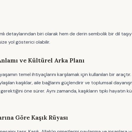
 detaylarından biri olarak hem de derin sembolik bir dil taşı
ze yol gösterici olabilir.
nlamı ve Kültürel Arka Planı
 yaşamın temel ihtiyaçlarını karşılamak için kullanılan bir ara
aylaşılan kaşıklar, aile bağlarını güçlendirir ve toplumsal dayan
sı gerektiğini öne sürer. Aynı zamanda, kaşıkların tıpkı hayatın kü
arına Göre Kaşık Rüyası
esajını taşır. Kaşık, Allah’ın nimetlerini paylaşma ve insanlara 