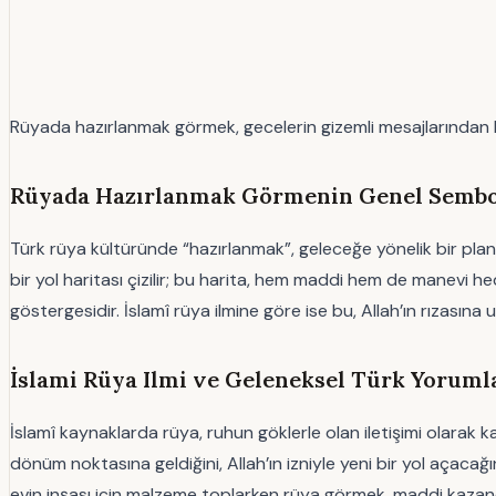
Rüyada hazırlanmak görmek, gecelerin gizemli mesajlarından biri. 
Rüyada Hazırlanmak Görmenin Genel Sembo
Türk rüya kültüründe “hazırlanmak”, geleceğe yönelik bir plan
bir yol haritası çizilir; bu harita, hem maddi hem de manevi hed
göstergesidir. İslamî rüya ilmine göre ise bu, Allah’ın rızasına u
İslami Rüya Ilmi ve Geleneksel Türk Yoruml
İslamî kaynaklarda rüya, ruhun göklerle olan iletişimi olarak ka
dönüm noktasına geldiğini, Allah’ın izniyle yeni bir yol açacağını 
evin inşası için malzeme toplarken rüya görmek, maddi kazanç