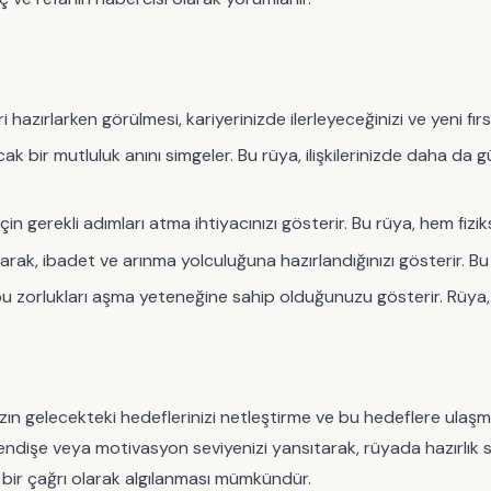
 hazırlarken görülmesi, kariyerinizde ilerleyeceğinizi ve yeni fırs
cak bir mutluluk anını simgeler. Bu rüya, ilişkilerinizde daha d
in gerekli adımları atma ihtiyacınızı gösterir. Bu rüya, hem fizik
larak, ibadet ve arınma yolculuğuna hazırlandığınızı gösterir. B
u zorlukları aşma yeteneğine sahip olduğunuzu gösterir. Rüya, çab
nızın gelecekteki hedeflerinizi netleştirme ve bu hedeflere ulaşma
endişe veya motivasyon seviyenizi yansıtarak, rüyada hazırlık sü
 bir çağrı olarak algılanması mümkündür.