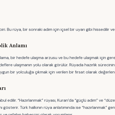
Bu rüya, bir sonraki adım için içsel bir uyarı gibi hissedilir ve 
lik Anlamı
lama, bir hedefe ulaşma arzusu ve bu hedefe ulaşmak için gerek
eflere ulaşmanın yolu olarak görülür. Rüyada hazırlık sürecinin gö
ygun bir yolculuğa çıkmak için verilen bir fırsat olarak değerlendi
arı
bul edilir. “Hazırlanmak” rüyası, Kuran’da “güçlü adım” ve “düzen
gösterir. Türk halkının rüya anlatımında ise “hazırlanmak” genellikl
 ve refahın habercisi olarak yorumlanır.