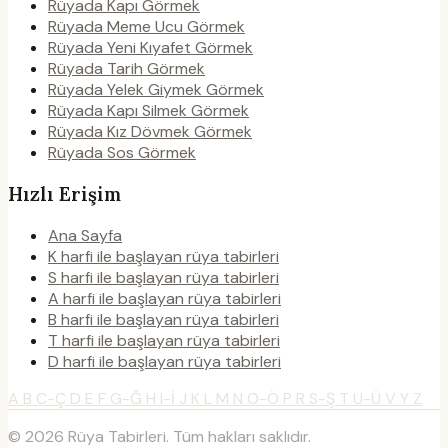
Rüyada Kapı Görmek
Rüyada Meme Ucu Görmek
Rüyada Yeni Kıyafet Görmek
Rüyada Tarih Görmek
Rüyada Yelek Giymek Görmek
Rüyada Kapı Silmek Görmek
Rüyada Kız Dövmek Görmek
Rüyada Sos Görmek
Hızlı Erişim
Ana Sayfa
K harfi ile başlayan rüya tabirleri
S harfi ile başlayan rüya tabirleri
A harfi ile başlayan rüya tabirleri
B harfi ile başlayan rüya tabirleri
T harfi ile başlayan rüya tabirleri
D harfi ile başlayan rüya tabirleri
A
B
C-Ç
D
E
F
G-Ğ
H
I-İ
J
K
L
M
N
O-Ö
P
R
S-Ş
T
U-Ü
V
Y
Z
© 2026 Rüya Tabirleri. Tüm hakları saklıdır.