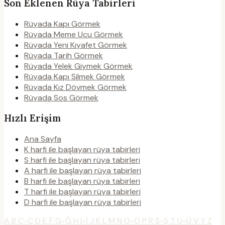
Son Eklenen Rüya Tabirleri
Rüyada Kapı Görmek
Rüyada Meme Ucu Görmek
Rüyada Yeni Kıyafet Görmek
Rüyada Tarih Görmek
Rüyada Yelek Giymek Görmek
Rüyada Kapı Silmek Görmek
Rüyada Kız Dövmek Görmek
Rüyada Sos Görmek
Hızlı Erişim
Ana Sayfa
K harfi ile başlayan rüya tabirleri
S harfi ile başlayan rüya tabirleri
A harfi ile başlayan rüya tabirleri
B harfi ile başlayan rüya tabirleri
T harfi ile başlayan rüya tabirleri
D harfi ile başlayan rüya tabirleri
A
B
C-Ç
D
E
F
G-Ğ
H
I-İ
J
K
L
M
N
O-Ö
P
R
S-Ş
T
U-Ü
V
Y
Z