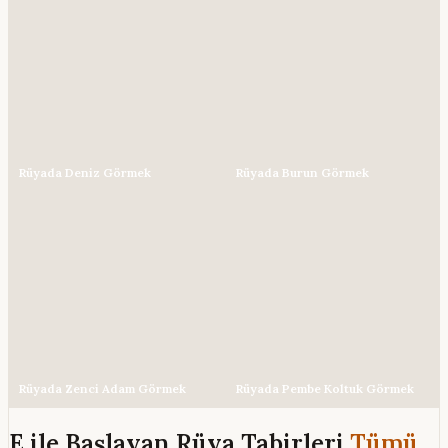
Rüyada Deniz Görmek
Rüyada Burun Görmek
Rüyada Zenci Adam Görmek
Rüyada Pembe Koltuk Görmek
E ile Başlayan Rüya Tabirleri
Tümü