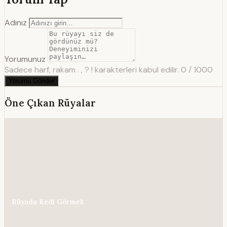
Adınız
Yorumunuz
Sadece harf, rakam . , ? ! karakterleri kabul edilir.
0 / 1000
Yorumu Gönder
Öne Çıkan Rüyalar
Rüyada Kedi Görmek