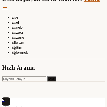
→
Ebe
Ecel
Ecnebi
Eczacı
Eczane
Eflatun
Eğitim
Eğlenmek
Hızlı Arama
Ara
R