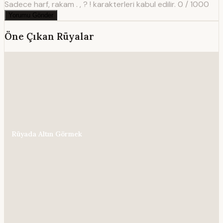
Sadece harf, rakam . , ? ! karakterleri kabul edilir.
0 / 1000
Yorumu Gönder
Öne Çıkan Rüyalar
Rüyada Altın Görmek