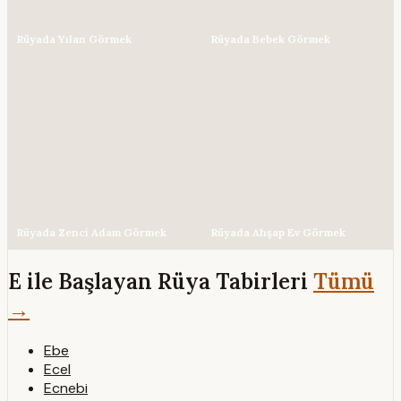
Rüyada Yılan Görmek
Rüyada Bebek Görmek
Rüyada Zenci Adam Görmek
Rüyada Ahşap Ev Görmek
E ile Başlayan Rüya Tabirleri
Tümü
→
Ebe
Ecel
Ecnebi