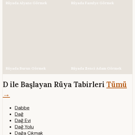
Rüyada Alyans Görmek
Rüyada Fasulye Görmek
Rüyada Burun Görmek
Rüyada Zenci Adam Görmek
D ile Başlayan Rüya Tabirleri
Tümü
→
Dabbe
Dağ
Dağ Evi
Dağ Yolu
Dağa Çıkmak