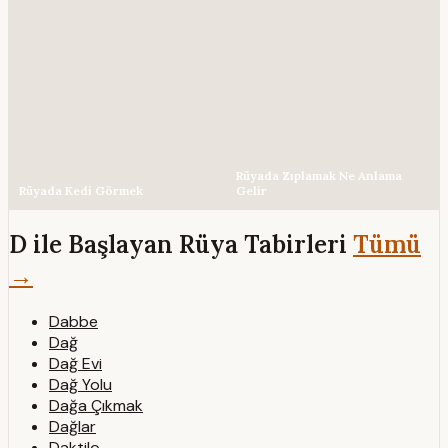
Rüyada Zıplamak Ne Anlama
Rüyada Kedi Görmek
Gelir
D ile Başlayan Rüya Tabirleri
Tümü
→
Dabbe
Dağ
Dağ Evi
Dağ Yolu
Dağa Çıkmak
Dağlar
Daktilo