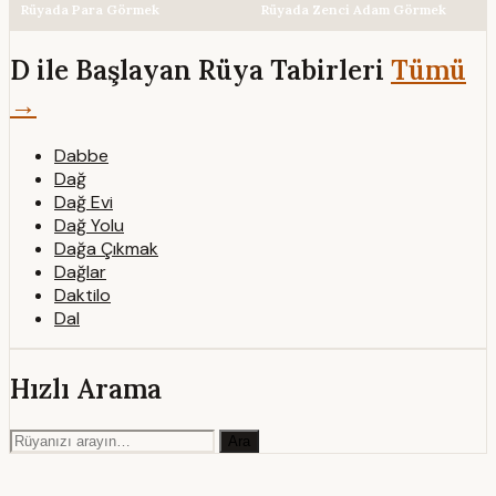
Rüyada Para Görmek
Rüyada Zenci Adam Görmek
D ile Başlayan Rüya Tabirleri
Tümü
→
Dabbe
Dağ
Dağ Evi
Dağ Yolu
Dağa Çıkmak
Dağlar
Daktilo
Dal
Hızlı Arama
Ara