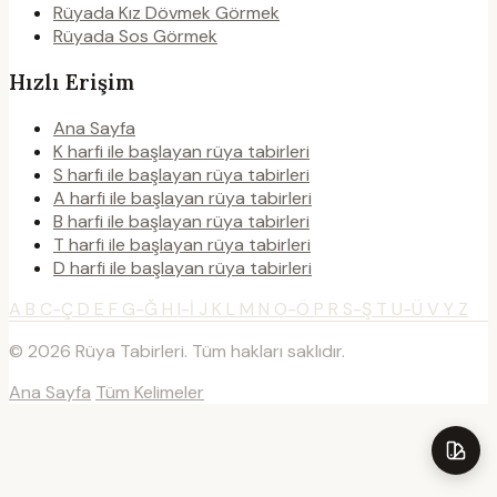
Rüyada Kız Dövmek Görmek
Rüyada Sos Görmek
Hızlı Erişim
Ana Sayfa
K harfi ile başlayan rüya tabirleri
S harfi ile başlayan rüya tabirleri
A harfi ile başlayan rüya tabirleri
B harfi ile başlayan rüya tabirleri
T harfi ile başlayan rüya tabirleri
D harfi ile başlayan rüya tabirleri
A
B
C-Ç
D
E
F
G-Ğ
H
I-İ
J
K
L
M
N
O-Ö
P
R
S-Ş
T
U-Ü
V
Y
Z
© 2026 Rüya Tabirleri. Tüm hakları saklıdır.
Ana Sayfa
Tüm Kelimeler