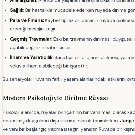
Aile İlişkileri:
Aile içinde yaşanan anlaşmazlıkların dirilmesi
Sağlık:
Bir hastalıkla mücadele ederken rüyada dirilme görm
Para ve Finans:
Kaybettiğiniz bir paranın rüyada dirilmesi,
ereceği mesajını taşır.
Geçmiş Travmalar:
Eski bir travmanın dirilmesi, duygusal
açabileceğinizin habercisidir.
İlham ve Yaratıcılık:
Sanatsal bir projenin dirilmesi, yaratı
yoluyla ilham alabileceği bir işarettir.
Bu senaryolar, rüyanın farklı yaşam alanlarındaki etkilerini ort
Modern Psikolojiyle Dirilme Rüyası
Psikoloji alanında, rüyalar bilinçaltının bir yansıması olarak 
bastırılmış duyguların dışa vurumu olarak tanımlarken,
Jung
r
ve yeni bir başlangıç yapma isteğini yansıtır. Rüyada bir kişi