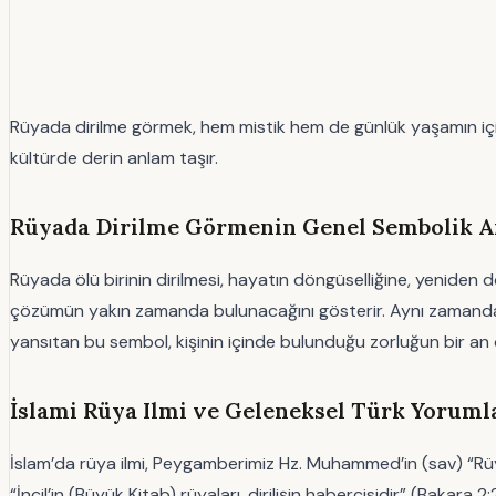
Rüyada dirilme görmek, hem mistik hem de günlük yaşamın içi
kültürde derin anlam taşır.
Rüyada Dirilme Görmenin Genel Sembolik 
Rüyada ölü birinin dirilmesi, hayatın döngüselliğine, yeniden d
çözümün yakın zamanda bulunacağını gösterir. Aynı zamanda, eski
yansıtan bu sembol, kişinin içinde bulunduğu zorluğun bir an
İslami Rüya Ilmi ve Geleneksel Türk Yoruml
İslam’da rüya ilmi, Peygamberimiz Hz. Muhammed’in (sav) “Rüya, ik
“İncil’in (Büyük Kitab) rüyaları, dirilişin habercisidir” (Bakara