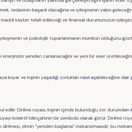
, barışın ve uzlaşmanın yakında gerçekleşeceğini işaret eder. Eşi
ek, tedavinin başarılı olacağına ve iyileşmenin yakın geleceğine
 maddi kaybın telafi edileceği ve finansal durumunuzun iyileşece
 iyileşmenin ve psikolojik toparlanmanın mümkün olduğunu göste
cı enerjinizin yeniden canlanacağını ve yeni bir eser üretileceğin
aya koyar ve kişinin yaşadığı zorlukları nasıl aşabileceğine dair p
kabul edilir. Dirilme rüyası, kişinin içinde bulunduğu zor durumd
üyayı kolektif bilinçaltının bir sembolü olarak görür. Dirilme rüya
nin dirilmesi, zihnin “yeniden başlama” mekanizmasıdır; bu mekani