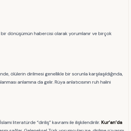
 bir dönüşümün habercisi olarak yorumlanır ve birçok
 ölülerin dirilmesi genellikle bir sorunla karşılaşıldığında,
anması anlamına da gelir. Rüya anlatıcısının ruh halini
 literatürde “diriliş” kavramı ile ilişkilendirilir.
Kur’an’da
masını sağlar. Geleneksel Türk yorumcuları ise, dirilme rüyasını