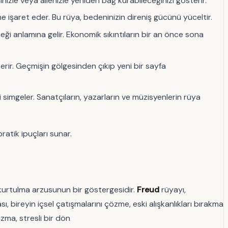
nizle veya ailenizle yeniden bağ kurabileceğinizi gösterir.
 işaret eder. Bu rüya, bedeninizin direniş gücünü yüceltir.
ği anlamına gelir. Ekonomik sıkıntıların bir an önce sona
rir. Geçmişin gölgesinden çıkıp yeni bir sayfa
i simgeler. Sanatçıların, yazarların ve müzisyenlerin rüya
ratik ipuçları sunar.
an kurtulma arzusunun bir göstergesidir.
Freud
rüyayı,
sı, bireyin içsel çatışmalarını çözme, eski alışkanlıkları bırakma
zma, stresli bir dön