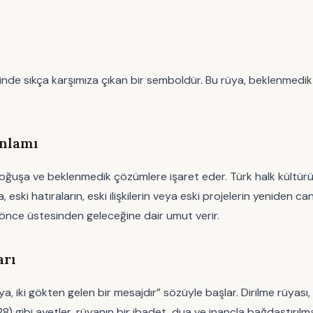
nde sıkça karşımıza çıkan bir semboldür. Bu rüya, beklenmedik
Anlamı
oğuşa ve beklenmedik çözümlere işaret eder. Türk halk kültüründe,
 hatıraların, eski ilişkilerin veya eski projelerin yeniden canl
 önce üstesinden geleceğine dair umut verir.
arı
i gökten gelen bir mesajdır” sözüyle başlar. Dirilme rüyası, İslami
 2:28) gibi ayetler, rüyanın bir ibadet, dua ve inançla bağdaştırıl