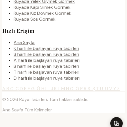
Rüyada Yelek Giymek Görmek
Rüyada Kapı Silmek Görmek
Rüyada Kız Dövmek Görmek
Rüyada Sos Görmek
Hızlı Erişim
Ana Sayfa
K harfi ile başlayan rüya tabirleri
S harfi ile başlayan rüya tabirleri
A harfi ile başlayan rüya tabirleri
B harfi ile başlayan rüya tabirleri
T harfi ile başlayan rüya tabirleri
D harfi ile başlayan rüya tabirleri
A
B
C-Ç
D
E
F
G-Ğ
H
I-İ
J
K
L
M
N
O-Ö
P
R
S-Ş
T
U-Ü
V
Y
Z
© 2026 Rüya Tabirleri. Tüm hakları saklıdır.
Ana Sayfa
Tüm Kelimeler