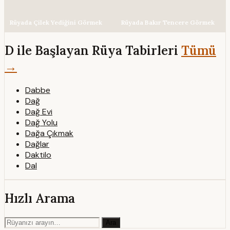
Rüyada Çilek Yediğini Görmek
Rüyada Bakır Tencere Görmek
D ile Başlayan Rüya Tabirleri
Tümü
→
Dabbe
Dağ
Dağ Evi
Dağ Yolu
Dağa Çıkmak
Dağlar
Daktilo
Dal
Hızlı Arama
Ara