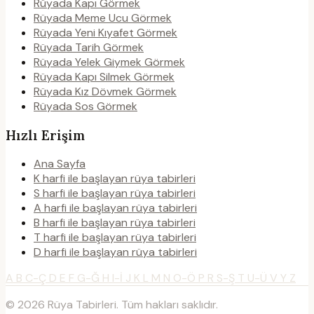
Rüyada Kapı Görmek
Rüyada Meme Ucu Görmek
Rüyada Yeni Kıyafet Görmek
Rüyada Tarih Görmek
Rüyada Yelek Giymek Görmek
Rüyada Kapı Silmek Görmek
Rüyada Kız Dövmek Görmek
Rüyada Sos Görmek
Hızlı Erişim
Ana Sayfa
K harfi ile başlayan rüya tabirleri
S harfi ile başlayan rüya tabirleri
A harfi ile başlayan rüya tabirleri
B harfi ile başlayan rüya tabirleri
T harfi ile başlayan rüya tabirleri
D harfi ile başlayan rüya tabirleri
A
B
C-Ç
D
E
F
G-Ğ
H
I-İ
J
K
L
M
N
O-Ö
P
R
S-Ş
T
U-Ü
V
Y
Z
© 2026 Rüya Tabirleri. Tüm hakları saklıdır.