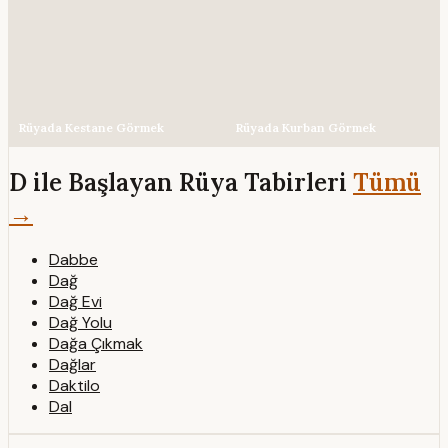
Rüyada Kestane Görmek
Rüyada Kurban Görmek
D ile Başlayan Rüya Tabirleri
Tümü
→
Dabbe
Dağ
Dağ Evi
Dağ Yolu
Dağa Çıkmak
Dağlar
Daktilo
Dal