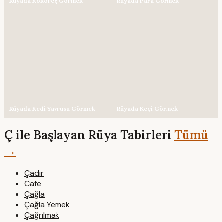
Rüyada Kokoreç Görmek
Rüyada Para Görmek
Rüyada Kedi Yavrusu Görmek
Rüyada Keçi Görmek
Ç ile Başlayan Rüya Tabirleri
Tümü
→
Çadır
Cafe
Çağla
Çağla Yemek
Çağrılmak