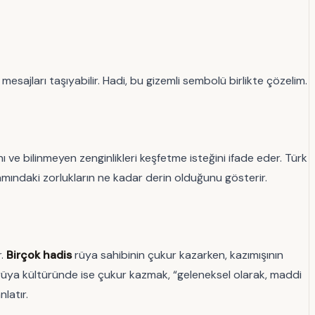
sajları taşıyabilir. Hadi, bu gizemli sembolü birlikte çözelim.
ı ve bilinmeyen zenginlikleri keşfetme isteğini ifade eder. Türk
aşamındaki zorlukların ne kadar derin olduğunu gösterir.
r.
Birçok hadis
rüya sahibinin çukur kazarken, kazımışının
k rüya kültüründe ise çukur kazmak, “geleneksel olarak, maddi
latır.