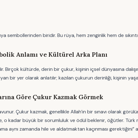
sembollerinden biridir. Bu rüya, hem zenginlik hem de sıkıntı me
lik Anlamı ve Kültürel Arka Planı
 Birçok kültürde, derin bir çukur, kişinin içsel dünyasına dalışın
an bir yer olarak anlatılır; kazılan çukurun derinliği, kişinin y
mlarına Göre Çukur Kazmak Görmek
avunur. Çukur kazmak, genellikle Allah’ın bir sınavı olarak görülü
se, o kadar büyük bir sorumluluk ve ödül beklenir, öğütler. Tür
, ama aynı zamanda hile ve aldatmaktan kaçınması gerektiğini” an