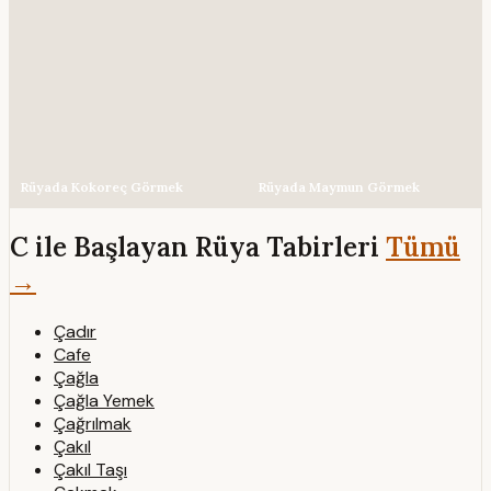
Rüyada Kokoreç Görmek
Rüyada Maymun Görmek
C ile Başlayan Rüya Tabirleri
Tümü
→
Çadır
Cafe
Çağla
Çağla Yemek
Çağrılmak
Çakıl
Çakıl Taşı