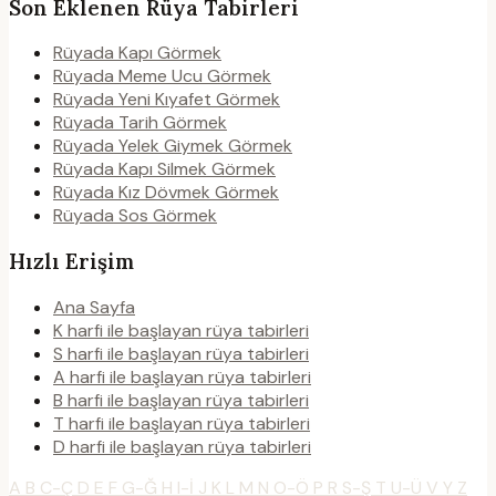
Son Eklenen Rüya Tabirleri
Rüyada Kapı Görmek
Rüyada Meme Ucu Görmek
Rüyada Yeni Kıyafet Görmek
Rüyada Tarih Görmek
Rüyada Yelek Giymek Görmek
Rüyada Kapı Silmek Görmek
Rüyada Kız Dövmek Görmek
Rüyada Sos Görmek
Hızlı Erişim
Ana Sayfa
K harfi ile başlayan rüya tabirleri
S harfi ile başlayan rüya tabirleri
A harfi ile başlayan rüya tabirleri
B harfi ile başlayan rüya tabirleri
T harfi ile başlayan rüya tabirleri
D harfi ile başlayan rüya tabirleri
A
B
C-Ç
D
E
F
G-Ğ
H
I-İ
J
K
L
M
N
O-Ö
P
R
S-Ş
T
U-Ü
V
Y
Z