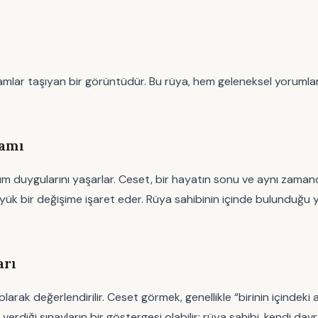
mlar taşıyan bir görüntüdür. Bu rüya, hem geleneksel yorumlara
lamı
ım duygularını yaşarlar. Ceset, bir hayatın sonu ve aynı zaman
yük bir değişime işaret eder. Rüya sahibinin içinde bulunduğu y
arı
olarak değerlendirilir. Ceset görmek, genellikle “birinin içindeki 
 verdiği sınavların bir göstergesi olabilir; rüya sahibi, kendi da