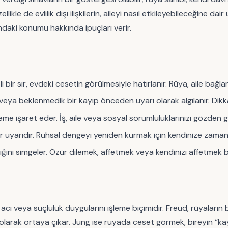
llikle de evlilik dışı ilişkilerin, aileyi nasıl etkileyebileceğine 
ndaki konumu hakkında ipuçları verir.
 bir sır, evdeki cesetin görülmesiyle hatırlanır. Rüya, aile bağla
veya beklenmedik bir kayıp önceden uyarı olarak algılanır. Dikka
e işaret eder. İş, aile veya sosyal sorumluluklarınızı gözden ge
 bir uyarıdır. Ruhsal dengeyi yeniden kurmak için kendinize zaman 
ğini simgeler. Özür dilemek, affetmek veya kendinizi affetmek b
p, acı veya suçluluk duygularını işleme biçimidir. Freud, rüyalar
olarak ortaya çıkar. Jung ise rüyada ceset görmek, bireyin “kaya