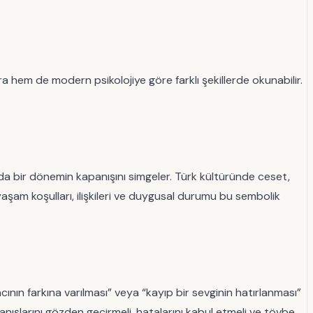
 hem de modern psikolojiye göre farklı şekillerde okunabilir.
da bir dönemin kapanışını simgeler. Türk kültüründe ceset,
aşam koşulları, ilişkileri ve duygusal durumu bu sembolik
acının farkına varılması” veya “kayıp bir sevginin hatırlanması”
vranışlarını gözden geçirmeli, hatalarını kabul etmeli ve tövbe